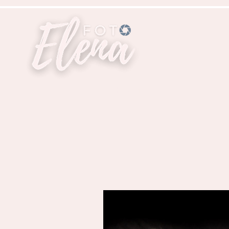
H O M E
Familias
Re